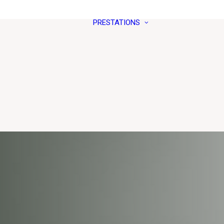
PRESTATIONS
PRÉSENTATION DU
PRÉPARER UNE
CRÉMATORIUM
CÉRÉMONIE
TARIFS
FAIRE APPEL À 
CRÉMATION ET
MAÎTRE DE
PRESTATIONS
CÉRÉMONIE
LE CRÉMATORIUM
SALLE DES
EN IMAGES
RETROUVAILLES