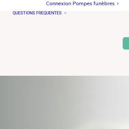
Connexion Pompes funèbres
QUESTIONS FRÉQUENTES
CONSIGNES DE
CÉRÉMONIE (PDF)
CRÉMATION :
UN
DEFINITION
CREMATION ET
RELIGIONS
TECHNIQUE
DEVENIR DES
CENDRES